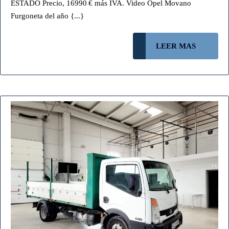
ESTADO Precio, 16990 € más IVA. Video Opel Movano
16990€
Furgoneta del año {...}
5539JWF
(NO
LEER
LEER MAS
DISPONIBLE)
MAS