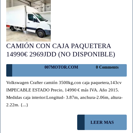
CAMIÓN CON CAJA PAQUETERA
CAM
14990€ 2969JDD (NO DISPONIBLE)
CON
007MOTOR.COM
007MOTOR.COM
0 Comments
CAJA
PAQU
Volkswagen Crafter camión 3500kg,con caja paquetera,143cv
14990
IMPECABLE ESTADO Precio, 14990 € más IVA. Año 2015.
2969
Medidas caja interior:Longitud- 3.87m, anchura-2.06m, altura-
(NO
2.22m. {...}
DISP
LEER
LEER MAS
MAS