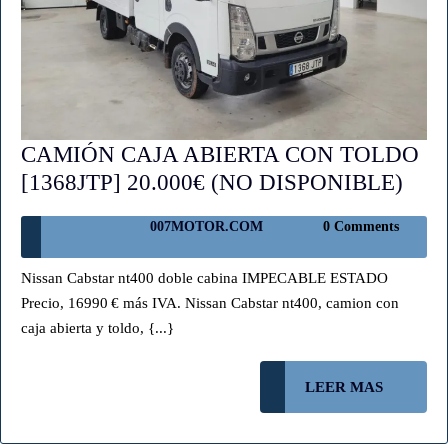
CAMIÓN CAJA ABIERTA CON TOLDO
CA
[1368JTP] 20.000€ (NO DISPONIBLE)
CAJ
007MOTOR.COM
007MOTOR.COM
0 Comments
ABI
CO
Nissan Cabstar nt400 doble cabina IMPECABLE ESTADO
TO
Precio, 16990 € más IVA. Nissan Cabstar nt400, camion con
[136
caja abierta y toldo, {...}
20.0
(NO
LEER
LEER MAS
DIS
MAS