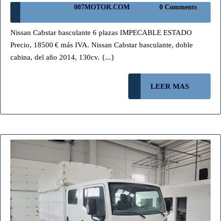
007MOTOR.COM
007MOTOR.COM
0 Comments
DOB
CABI
Nissan Cabstar basculante 6 plazas IMPECABLE ESTADO
1850
Precio, 18500 € más IVA. Nissan Cabstar basculante, doble
6856
cabina, del año 2014, 130cv. {...}
(NO
DISP
LEER
LEER MAS
MAS