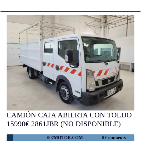
CAMIÓN CAJA ABIERTA CON TOLDO
CAMI
15990€ 2861JBR (NO DISPONIBLE)
CAJA
007MOTOR.COM
007MOTOR.COM
0 Comments