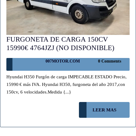
FURGONETA DE CARGA 150CV
FURG
15990€ 4764JZJ (NO DISPONIBLE)
DE
007MOTOR.COM
007MOTOR.COM
0 Comments
CARG
150CV
Hyundai H350 Furgón de carga IMPECABLE ESTADO Precio,
15990€
15990 € más IVA. Hyundai H350, furgoneta del año 2017,con
4764JZ
150cv, 6 velocidades.Medida {...}
(NO
DISPO
LEER
LEER MAS
MAS