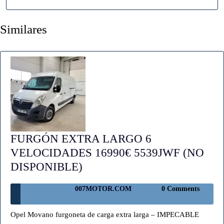
Similares
FURGÓN EXTRA LARGO 6
VELOCIDADES 16990€ 5539JWF (NO
FURGÓN
DISPONIBLE)
EXTRA
007MOTOR.COM
007MOTOR.COM
0 Comments
LARGO
6
Opel Movano furgoneta de carga extra larga – IMPECABLE
VELOCIDADES