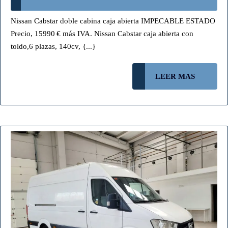
ABIE
CON
Nissan Cabstar doble cabina caja abierta IMPECABLE ESTADO
TOLD
Precio, 15990 € más IVA. Nissan Cabstar caja abierta con
15990
toldo,6 plazas, 140cv, {...}
2861J
(NO
LEER
LEER MAS
DISP
MAS