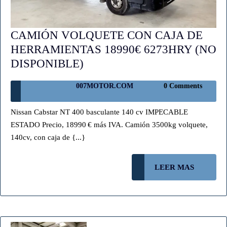
CAMIÓN VOLQUETE CON CAJA DE
HERRAMIENTAS 18990€ 6273HRY (NO
CAMIÓN
DISPONIBLE)
VOLQUETE
007MOTOR.COM
007MOTOR.COM
0 Comments
CON
CAJA
Nissan Cabstar NT 400 basculante 140 cv IMPECABLE
DE
ESTADO Precio, 18990 € más IVA. Camión 3500kg volquete,
HERRAMIENTAS
140cv, con caja de {...}
18990€
6273HRY
LEER
LEER MAS
(NO
MAS
DISPONIBLE)