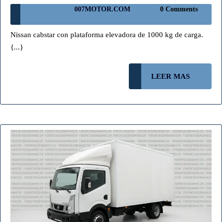
CABS
007MOTOR.COM
007MOTOR.COM
0 Comments
2.4
DCI
Nissan cabstar con plataforma elevadora de 1000 kg de carga.
PLAT
{...}
(
2014)
LEER
LEER MAS
(VEND
MAS