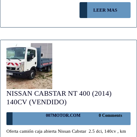
(VENDIDO!)
LEER
LEER MAS
MAS
NISSAN CABSTAR NT 400 (2014)
NISSAN
140CV (VENDIDO)
CABSTAR
007MOTOR.COM
007MOTOR.COM
0 Comments
NT
400
Oferta camión caja abierta Nissan Cabstar 2.5 dci, 140cv , km
(2014)