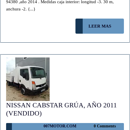
94380 ,año 2014 . Medidas caja interior: longitud -3. 30 m,
140CV
anchura -2. {...}
(VENDIDO)
LEER
LEER MAS
MAS
NISSAN CABSTAR GRÚA, AÑO 2011
NISSAN
(VENDIDO)
CABSTAR
007MOTOR.COM
007MOTOR.COM
0 Comments
GRÚA,