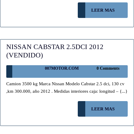
(VENDIDO)
LEER
LEER MAS
MAS
NISSAN CABSTAR 2.5DCI 2012
NISSAN
(VENDIDO)
CABSTAR
007MOTOR.COM
007MOTOR.COM
0 Comments
2.5DCI
2012
Camion 3500 kg Marca Nissan Modelo Cabstar 2.5 dci, 130 cv
(VENDIDO)
,km 300.000, año 2012 . Medidas interiores caja: longitud – {...}
LEER
LEER MAS
MAS