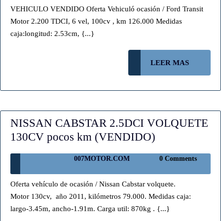
6VEL.
VEHICULO VENDIDO Oferta Vehiculó ocasión / Ford Transit
(VENDIDO)
Motor 2.200 TDCI, 6 vel, 100cv , km 126.000 Medidas
caja:longitud: 2.53cm, {...}
LEER
LEER MAS
MAS
NISSAN CABSTAR 2.5DCI VOLQUETE
NISSAN
130CV pocos km (VENDIDO)
CABSTAR
007MOTOR.COM
007MOTOR.COM
0 Comments
2.5DCI
VOLQUETE
Oferta vehículo de ocasión / Nissan Cabstar volquete.
130CV
Motor 130cv, año 2011, kilómetros 79.000. Medidas caja:
pocos
largo-3.45m, ancho-1.91m. Carga util: 870kg . {...}
km