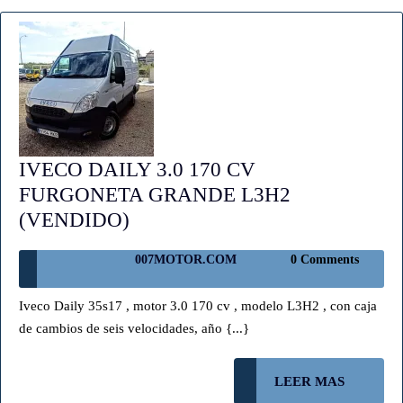
IVECO DAILY 3.0 170 CV
FURGONETA GRANDE L3H2
IVECO
(VENDIDO)
DAILY
007MOTOR.COM
007MOTOR.COM
0 Comments
3.0
170
Iveco Daily 35s17 , motor 3.0 170 cv , modelo L3H2 , con caja
CV
de cambios de seis velocidades, año {...}
FURGONETA
GRANDE
LEER
LEER MAS
L3H2
MAS