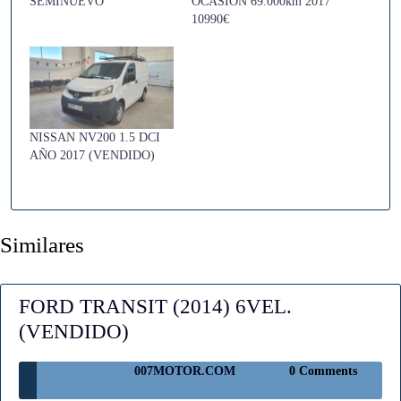
SEMINUEVO
OCASIÓN 69.000km 2017
10990€
NISSAN NV200 1.5 DCI
AÑO 2017 (VENDIDO)
Similares
FORD TRANSIT (2014) 6VEL.
FORD
(VENDIDO)
TRANSIT
007MOTOR.COM
007MOTOR.COM
0 Comments
(2014)