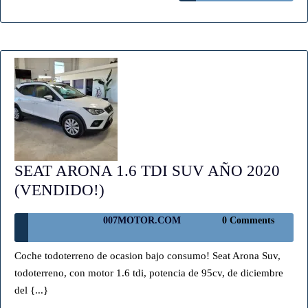
(VENDIDO)
SEAT ARONA 1.6 TDI SUV AÑO 2020
SEAT
(VENDIDO!)
ARONA
007MOTOR.COM
007MOTOR.COM
0 Comments
1.6
TDI
Coche todoterreno de ocasion bajo consumo! Seat Arona Suv,
SUV
todoterreno, con motor 1.6 tdi, potencia de 95cv, de diciembre
AÑO
del {...}
2020