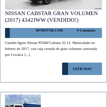
NISSAN CABSTAR GRAN VOLUMEN
NISSAN
(2017) 4342JWW (VENDIDO!)
CABSTAR
007MOTOR.COM
007MOTOR.COM
0 Comments
GRAN
VOLUMEN
Camión ligero Nissan NT400 Cabstar 35.12. Matriculado en
(2017)
febrero de 2017, con caja cerrada de gran volumen carrozada
4342JWW
por Covalca {...}
(VENDIDO!
LEER
LEER MAS
MAS