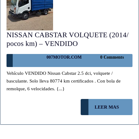
NISSAN CABSTAR VOLQUETE (2014/
NISSAN
pocos km) – VENDIDO
CABSTAR
007MOTOR.COM
007MOTOR.COM
0 Comments
VOLQUETE
(2014/
Vehículo VENDIDO Nissan Cabstar 2.5 dci, volquete /
pocos
basculante. Solo lleva 80774 km certificados . Con bola de
km)
remolque, 6 velocidades. {...}
–
VENDIDO
LEER
LEER MAS
MAS