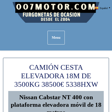
Skip
Español
▼
to
content
Menu
CAMIÓN CESTA
ELEVADORA 18M DE
3500KG 38500€ 5338HXW
Nissan Cabstar NT 400 con
plataforma elevadora móvil de 18