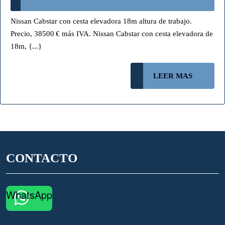
PLATAFORMA
ELEVADORA
Nissan Cabstar con cesta elevadora 18m altura de trabajo.
MÓVIL
Precio, 38500 € más IVA. Nissan Cabstar con cesta elevadora de
18M
18m, {...}
38500€
3528JWM
LEER
LEER MAS
MAS
CONTACTO
WhatsApp