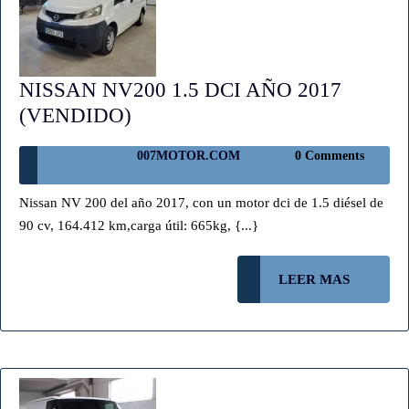
NISSAN NV200 1.5 DCI AÑO 2017
NISSAN
(VENDIDO)
NV200
007MOTOR.COM
007MOTOR.COM
0 Comments
1.5
DCI
Nissan NV 200 del año 2017, con un motor dci de 1.5 diésel de
AÑO
90 cv, 164.412 km,carga útil: 665kg, {...}
2017
(VENDIDO)
LEER
LEER MAS
MAS