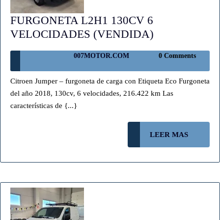
FURGONETA L2H1 130CV 6
FURGONET
VELOCIDADES (VENDIDA)
L2H1
007MOTOR.COM
007MOTOR.COM
0 Comments
130CV
6
Citroen Jumper – furgoneta de carga con Etiqueta Eco Furgoneta
VELOCIDAD
del año 2018, 130cv, 6 velocidades, 216.422 km Las
(VENDIDA)
características de {...}
LEER
LEER MAS
MAS