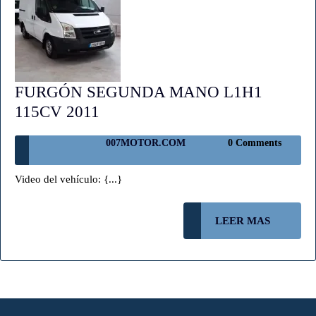
FURGÓN SEGUNDA MANO L1H1
FURGÓN
115CV 2011
SEGUNDA
007MOTOR.COM
007MOTOR.COM
0 Comments
MANO
L1H1
Video del vehículo: {...}
115CV
2011
LEER
LEER MAS
MAS