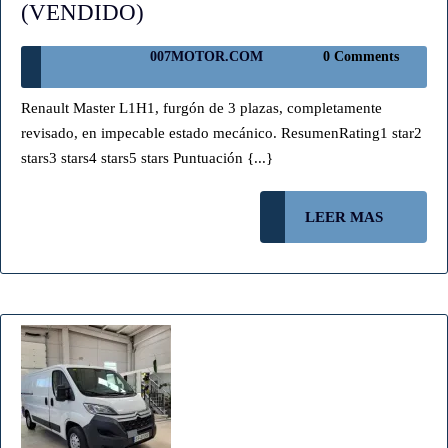
FURGONETA
(VENDIDO)
L1H1
007MOTOR.COM
007MOTOR.COM
0 Comments
AÑO
2014
Renault Master L1H1, furgón de 3 plazas, completamente
(VENDIDO)
revisado, en impecable estado mecánico. ResumenRating1 star2
stars3 stars4 stars5 stars Puntuación {...}
LEER
LEER MAS
MAS