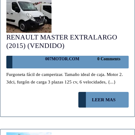
RENAULT MASTER EXTRALARGO
RENAULT
(2015) (VENDIDO)
MASTER
007MOTOR.COM
007MOTOR.COM
0 Comments
EXTRALARGO
(2015)
Furgoneta fácil de camperizar. Tamaño ideal de caja. Motor 2.
(VENDIDO)
3dci, furgón de carga 3 plazas 125 cv, 6 velocidades, {...}
LEER
LEER MAS
MAS