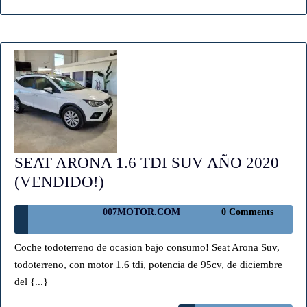
SEAT ARONA 1.6 TDI SUV AÑO 2020
SEAT
(VENDIDO!)
ARONA
007MOTOR.COM
007MOTOR.COM
0 Comments
1.6
TDI
Coche todoterreno de ocasion bajo consumo! Seat Arona Suv,
SUV
todoterreno, con motor 1.6 tdi, potencia de 95cv, de diciembre
AÑO
del {...}
2020