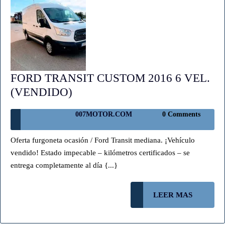
FORD TRANSIT CUSTOM 2016 6 VEL.
FORD
(VENDIDO)
TRANSIT
007MOTOR.COM
007MOTOR.COM
0 Comments
CUSTOM
2016
Oferta furgoneta ocasión / Ford Transit mediana. ¡Vehículo
6
vendido! Estado impecable – kilómetros certificados – se
VEL.
entrega completamente al día {...}
(VENDIDO)
LEER
LEER MAS
MAS