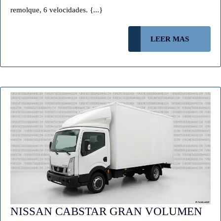
km)
remolque, 6 velocidades. {...}
–
VENDIDO
LEER
LEER MAS
MAS
NISSAN CABSTAR GRAN VOLUMEN