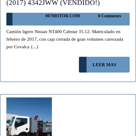
NISSAN
(2017) 4342JWW (VENDIDO!)
CABSTAR
007MOTOR.COM
007MOTOR.COM
0 Comments
GRAN
VOLUMEN
Camión ligero Nissan NT400 Cabstar 35.12. Matriculado en
(2017)
febrero de 2017, con caja cerrada de gran volumen carrozada
4342JWW
por Covalca {...}
(VENDIDO!
LEER
LEER MAS
MAS