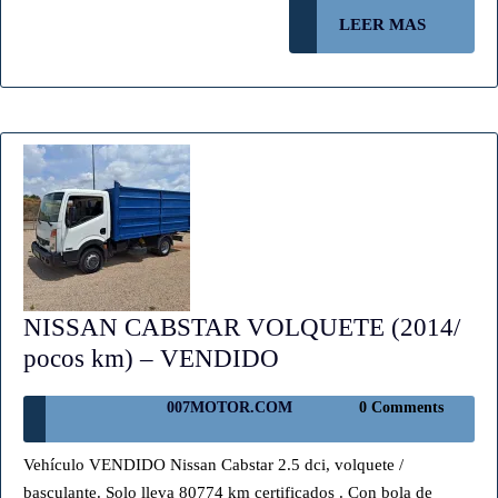
(VENDIDO!)
LEER
LEER MAS
MAS
NISSAN CABSTAR VOLQUETE (2014/
NISSAN
pocos km) – VENDIDO
CABSTAR
007MOTOR.COM
007MOTOR.COM
0 Comments
VOLQUETE
(2014/
Vehículo VENDIDO Nissan Cabstar 2.5 dci, volquete /
pocos
basculante. Solo lleva 80774 km certificados . Con bola de