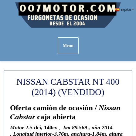
Skip
Español
▼
to
content
Menu
NISSAN CABSTAR NT 400
(2014) (VENDIDO)
Oferta camión de ocasión /
Nissan
Cabstar
caja abierta
Motor
2.5 dci, 140cv
,
km 89.569 , año 2014
. Longitud interior-3,76m, anchura-1,84m, altura