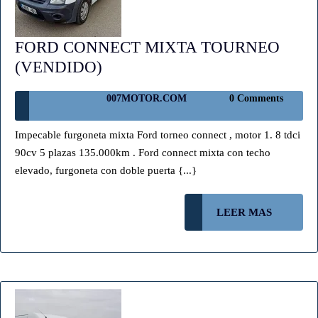
FORD CONNECT MIXTA TOURNEO
FORD
(VENDIDO)
CONNECT
007MOTOR.COM
007MOTOR.COM
0 Comments
MIXTA
TOURNEO
Impecable furgoneta mixta Ford torneo connect , motor 1. 8 tdci
(VENDIDO)
90cv 5 plazas 135.000km . Ford connect mixta con techo
elevado, furgoneta con doble puerta {...}
LEER
LEER MAS
MAS