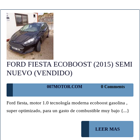
FORD FIESTA ECOBOOST (2015) SEMI
FORD
NUEVO (VENDIDO)
FIESTA
007MOTOR.COM
007MOTOR.COM
0 Comments
ECOBOOST
(2015)
Ford fiesta, motor 1.0 tecnología moderna ecoboost gasolina ,
SEMI
super optimizado, para un gasto de combustible muy bajo {...}
NUEVO
(VENDIDO)
LEER
LEER MAS
MAS