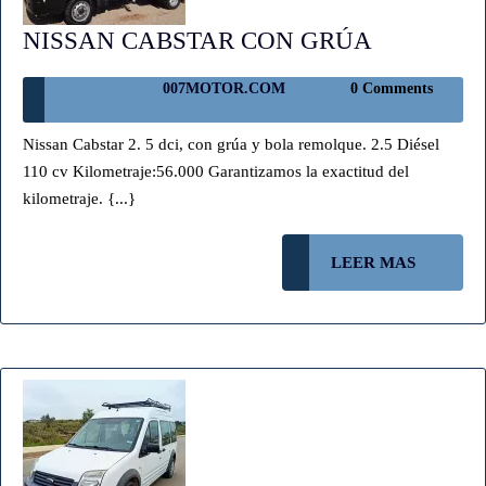
NISSAN
NISSAN CABSTAR CON GRÚA
CABSTAR
007MOTOR.COM
007MOTOR.COM
0 Comments
CON
GRÚA
Nissan Cabstar 2. 5 dci, con grúa y bola remolque. 2.5 Diésel
110 cv Kilometraje:56.000 Garantizamos la exactitud del
kilometraje. {...}
LEER
LEER MAS
MAS