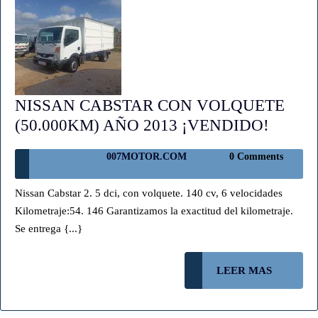
NISSAN CABSTAR CON VOLQUETE
NISS
(50.000KM) AÑO 2013 ¡VENDIDO!
CABS
007MOTOR.COM
007MOTOR.COM
0 Comments
CON
VOLQ
Nissan Cabstar 2. 5 dci, con volquete. 140 cv, 6 velocidades
(50.0
Kilometraje:54. 146 Garantizamos la exactitud del kilometraje.
AÑO
Se entrega {...}
2013
¡VEND
LEER
LEER MAS
MAS