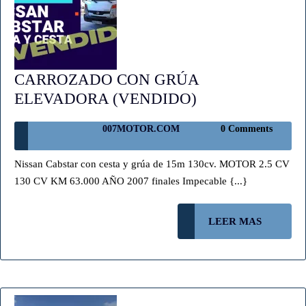
CARROZADO CON GRÚA
CARROZADO
ELEVADORA (VENDIDO)
CON
007MOTOR.COM
007MOTOR.COM
0 Comments
GRÚA
ELEVADORA
Nissan Cabstar con cesta y grúa de 15m 130cv. MOTOR 2.5 CV
(VENDIDO)
130 CV KM 63.000 AÑO 2007 finales Impecable {...}
LEER
LEER MAS
MAS