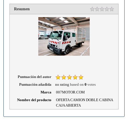
Resumen
1 star
2 stars
3 stars
4 stars
5 stars
Rating
Puntuación del autor
Puntuación añadida
no rating
based on
0
votes
Marca
007MOTOR.COM
Nombre del producto
OFERTA CAMION DOBLE CABINA
CAJA ABIERTA