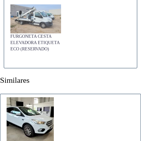
start/stop, control
crucero, airbags, control
de velocidad, aire
acondicionado,
ordenador de abordo,
volante multifunción ..
FURGONETA CESTA
etc
ELEVADORA ETIQUETA
ECO (RESERVADO)
Similares