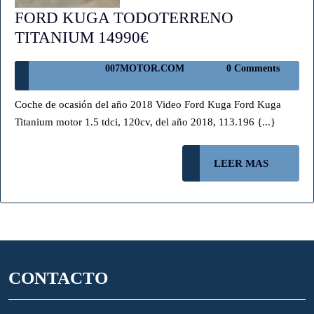
FORD KUGA TODOTERRENO
FORD
TITANIUM 14990€
KUGA
007MOTOR.COM
007MOTOR.COM
0 Comments
TODOTERRENO
TITANIUM
Coche de ocasión del año 2018 Video Ford Kuga Ford Kuga
14990€
Titanium motor 1.5 tdci, 120cv, del año 2018, 113.196 {...}
LEER
LEER MAS
MAS
CONTACTO