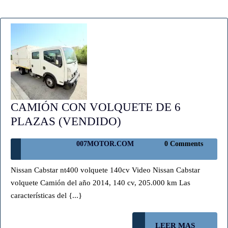
CAMIÓN CON VOLQUETE DE 6
CAMIÓN
PLAZAS (VENDIDO)
CON
007MOTOR.COM
007MOTOR.COM
0 Comments
VOLQUETE
DE
Nissan Cabstar nt400 volquete 140cv Video Nissan Cabstar
6
volquete Camión del año 2014, 140 cv, 205.000 km Las
PLAZAS
características del {...}
(VENDIDO)
LEER
LEER MAS