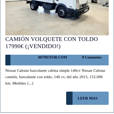
CAMIÓN VOLQUETE CON TOLDO
CAMIÓN
17990€ (¡VENDIDO!)
VOLQUETE
007MOTOR.COM
007MOTOR.COM
0 Comments
CON
TOLDO
Nissan Cabstar basculante cabina simple 140cv Nissan Cabstar
17990€
camión, basculante con toldo, 140 cv, del año 2015, 152.096
(¡VENDIDO!)
km. Medidas {...}
LEER
LEER MAS
MAS