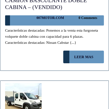
CAMION BASCULANTE DOBLE
CAMION
CABINA – (VENDIDO)
BASCULANTE
007MOTOR.COM
007MOTOR.COM
0 Comments
DOBLE
CABINA
Características destacadas: Ponemos a la venta esta furgoneta
–
volquete doble cabina con capacidad para 6 plazas.
(VENDIDO)
Características destacadas: Nissan Cabstar {...}
LEER
LEER MAS
MAS