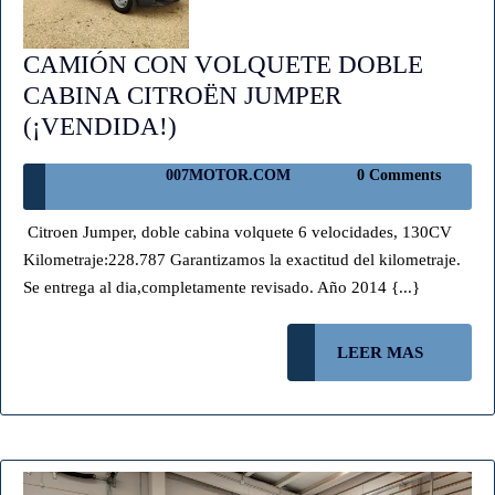
CAMIÓN CON VOLQUETE DOBLE
CABINA CITROËN JUMPER
CAMIÓN
(¡VENDIDA!)
CON
007MOTOR.COM
007MOTOR.COM
0 Comments
VOLQUETE
DOBLE
Citroen Jumper, doble cabina volquete 6 velocidades, 130CV
CABINA
Kilometraje:228.787 Garantizamos la exactitud del kilometraje.
CITROËN
Se entrega al dia,completamente revisado. Año 2014 {...}
JUMPER
(¡VENDIDA!)
LEER
LEER MAS
MAS