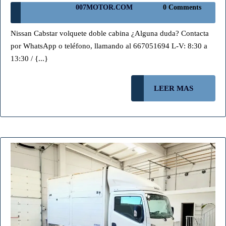
007MOTOR.COM
007MOTOR.COM
0 Comments
CABINA
CON
Nissan Cabstar volquete doble cabina ¿Alguna duda? Contacta
VOLQUE
por WhatsApp o teléfono, llamando al 667051694 L-V: 8:30 a
140cv
13:30 / {...}
(¡VENDI
)
LEER
LEER MAS
MAS