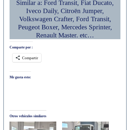
Similar a: Ford Transit, Fiat Ducato,
Iveco Daily, Citroën Jumper,
Volkswagen Crafter, Ford Transit,
Peugeot Boxer, Mercedes Sprinter,
Renault Master. etc…
Comparte por :
Compartir
Me gusta esto:
Otros vehículos similares