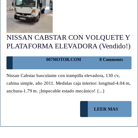
NISSAN CABSTAR CON VOLQUETE Y
N
PLATAFORMA ELEVADORA (Vendido!)
C
007MOTOR.COM
007MOTOR.COM
0 Comments
C
V
Nissan Cabstar basculante con trampilla elevadora, 130 cv,
Y
cabina simple, año 2011. Medidas caja interior: longitud-4.04 m,
P
anchura-1.79 m. ¡Impecable estado mecánico! {...}
E
(V
LEER
LEER MAS
MAS