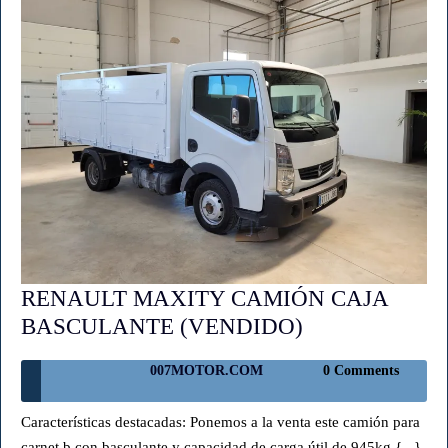
RENAULT MAXITY CAMIÓN CAJA
RENAULT
BASCULANTE (VENDIDO)
MAXITY
007MOTOR.COM
007MOTOR.COM
0 Comments
CAMIÓN
CAJA
Características destacadas: Ponemos a la venta este camión para
BASCULANT
carnet b con basculante y capacidad de carga útil de 945kg {...}