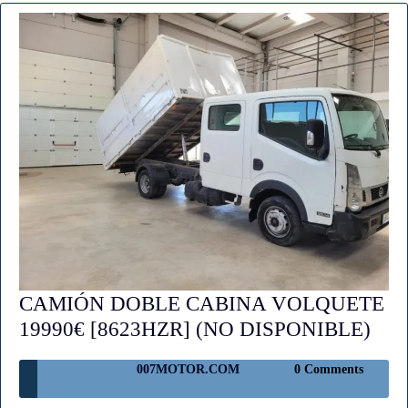
CAMIÓN DOBLE CABINA VOLQUETE
CA
19990€ [8623HZR] (NO DISPONIBLE)
DO
007MOTOR.COM
007MOTOR.COM
0 Comments
CA
VO