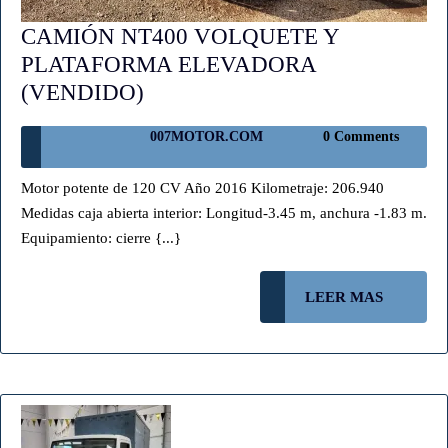
CAMIÓN NT400 VOLQUETE Y
PLATAFORMA ELEVADORA
CAMIÓN
(VENDIDO)
NT400
007MOTOR.COM
007MOTOR.COM
0 Comments
VOLQUETE
Y
Motor potente de 120 CV Año 2016 Kilometraje: 206.940
PLATAFORMA
Medidas caja abierta interior: Longitud-3.45 m, anchura -1.83 m.
ELEVADORA
Equipamiento: cierre {...}
(VENDIDO)
LEER
LEER MAS
MAS