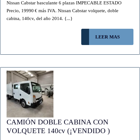
Nissan Cabstar basculante 6 plazas IMPECABLE ESTADO
199
Precio, 19990 € más IVA. Nissan Cabstar volquete, doble
[86
cabina, 140cv, del año 2014. {...}
(NO
DIS
LEER
LEER MAS
MAS
CAMIÓN DOBLE CABINA CON
CAMIÓN
VOLQUETE 140cv (¡VENDIDO )
DOBLE