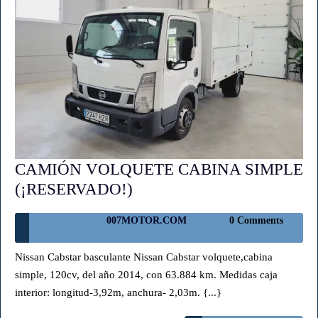
CAMIÓN VOLQUETE CABINA SIMPLE
CAMIÓN
(¡RESERVADO!)
VOLQUETE
007MOTOR.COM
007MOTOR.COM
0 Comments
CABINA
SIMPLE
Nissan Cabstar basculante Nissan Cabstar volquete,cabina
(¡RESERVADO!)
simple, 120cv, del año 2014, con 63.884 km. Medidas caja
interior: longitud-3,92m, anchura- 2,03m. {...}